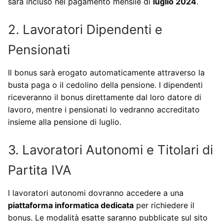
sarà incluso nel pagamento mensile di
luglio 2024
.
2. Lavoratori Dipendenti e
Pensionati
Il bonus sarà erogato automaticamente attraverso la
busta paga o il cedolino della pensione. I dipendenti
riceveranno il bonus direttamente dal loro datore di
lavoro, mentre i pensionati lo vedranno accreditato
insieme alla pensione di luglio.
3. Lavoratori Autonomi e Titolari di
Partita IVA
I lavoratori autonomi dovranno accedere a una
piattaforma informatica dedicata
per richiedere il
bonus. Le modalità esatte saranno pubblicate sul sito