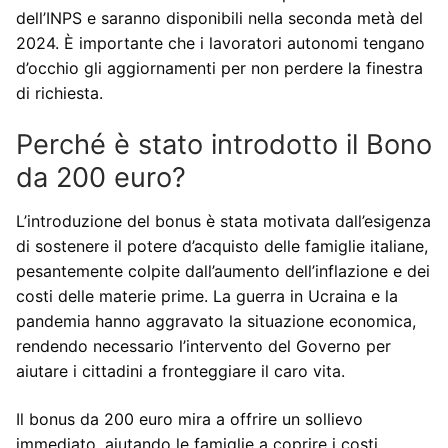
dell’INPS e saranno disponibili nella seconda metà del
2024. È importante che i lavoratori autonomi tengano
d’occhio gli aggiornamenti per non perdere la finestra
di richiesta.
Perché è stato introdotto il Bono
da 200 euro?
L’introduzione del bonus è stata motivata dall’esigenza
di sostenere il potere d’acquisto delle famiglie italiane,
pesantemente colpite dall’aumento dell’inflazione e dei
costi delle materie prime. La guerra in Ucraina e la
pandemia hanno aggravato la situazione economica,
rendendo necessario l’intervento del Governo per
aiutare i cittadini a fronteggiare il caro vita.
Il bonus da 200 euro mira a offrire un sollievo
immediato, aiutando le famiglie a coprire i costi