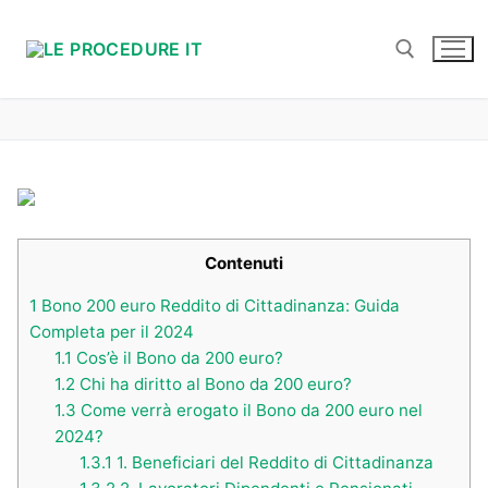
Vai
al
contenuto
Cerca:
Contenuti
1
Bono 200 euro Reddito di Cittadinanza: Guida
Completa per il 2024
1.1
Cos’è il Bono da 200 euro?
1.2
Chi ha diritto al Bono da 200 euro?
1.3
Come verrà erogato il Bono da 200 euro nel
2024?
1.3.1
1. Beneficiari del Reddito di Cittadinanza