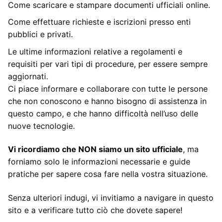
Come scaricare e stampare documenti ufficiali online.
Come effettuare richieste e iscrizioni presso enti
pubblici e privati.
Le ultime informazioni relative a regolamenti e
requisiti per vari tipi di procedure, per essere sempre
aggiornati.
Ci piace informare e collaborare con tutte le persone
che non conoscono e hanno bisogno di assistenza in
questo campo, e che hanno difficoltà nell’uso delle
nuove tecnologie.
Vi ricordiamo che NON siamo un sito ufficiale
, ma
forniamo solo le informazioni necessarie e guide
pratiche per sapere cosa fare nella vostra situazione.
Senza ulteriori indugi, vi invitiamo a navigare in questo
sito e a verificare tutto ciò che dovete sapere!