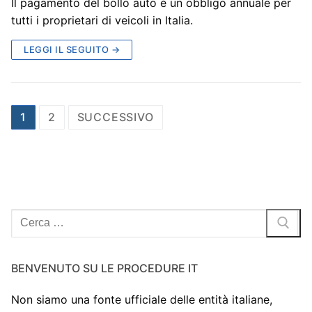
Il pagamento del bollo auto è un obbligo annuale per
tutti i proprietari di veicoli in Italia.
LEGGI IL SEGUITO →
Paginazione
1
2
SUCCESSIVO
degli
articoli
Cerca:
BENVENUTO SU LE PROCEDURE IT
Non siamo una fonte ufficiale delle entità italiane,