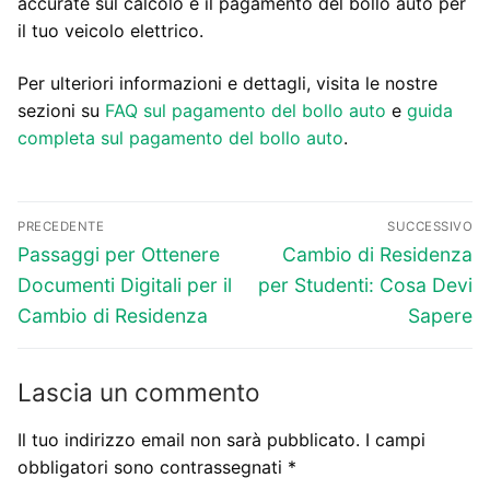
accurate sul calcolo e il pagamento del bollo auto per
il tuo veicolo elettrico.
Per ulteriori informazioni e dettagli, visita le nostre
sezioni su
FAQ sul pagamento del bollo auto
e
guida
completa sul pagamento del bollo auto
.
Navigazione
PRECEDENTE
SUCCESSIVO
articoli
Articolo
Articolo
Passaggi per Ottenere
Cambio di Residenza
precedente:
successivo:
Documenti Digitali per il
per Studenti: Cosa Devi
Cambio di Residenza
Sapere
Lascia un commento
Il tuo indirizzo email non sarà pubblicato.
I campi
obbligatori sono contrassegnati
*