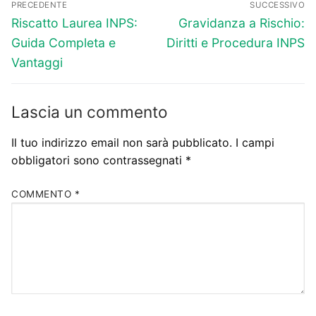
PRECEDENTE
SUCCESSIVO
articoli
Articolo
Articolo
Riscatto Laurea INPS:
Gravidanza a Rischio:
precedente:
successivo:
Guida Completa e
Diritti e Procedura INPS
Vantaggi
Lascia un commento
Il tuo indirizzo email non sarà pubblicato.
I campi
obbligatori sono contrassegnati
*
COMMENTO
*