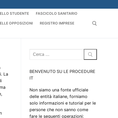
ELLO STUDENTE
FASCICOLO SANITARIO
ELLE OPPOSIZIONI
REGISTRO IMPRESE
Cerca:
Cerca:
a
BENVENUTO SU LE PROCEDURE
i. La
IT
i
rma
Non siamo una fonte ufficiale
e,
delle entità italiane, forniamo
solo informazioni e tutorial per le
persone che non sanno come
In
fare le seguenti operazioni: