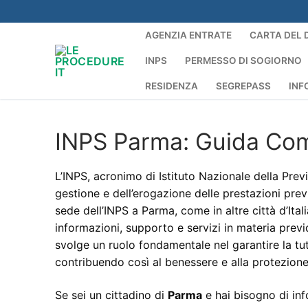
Vai
al
AGENZIA ENTRATE
CARTA DEL 
contenuto
INPS
PERMESSO DI SOGIORNO
RESIDENZA
SEGREPASS
INF
INPS Parma: Guida Comp
L’INPS, acronimo di Istituto Nazionale della Prev
gestione e dell’erogazione delle prestazioni prev
sede dell’INPS a Parma, come in altre città d’Ital
informazioni, supporto e servizi in materia previ
svolge un ruolo fondamentale nel garantire la tute
contribuendo così al benessere e alla protezione
Se sei un cittadino di
Parma
e hai bisogno di info