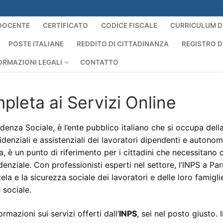
DOCENTE
CERTIFICATO
CODICE FISCALE
CURRICULUM D
POSTE ITALIANE
REDDITO DI CITTADINANZA
REGISTRO D
ORMAZIONI LEGALI
CONTATTO
leta ai Servizi Online
idenza Sociale, è l’ente pubblico italiano che si occupa dell
idenziali e assistenziali dei lavoratori dipendenti e autonom
ia, è un punto di riferimento per i cittadini che necessitano d
denziale. Con professionisti esperti nel settore, l’INPS a Pa
la e la sicurezza sociale dei lavoratori e delle loro famigli
 sociale.
rmazioni sui servizi offerti dall’
INPS
, sei nel posto giusto. 