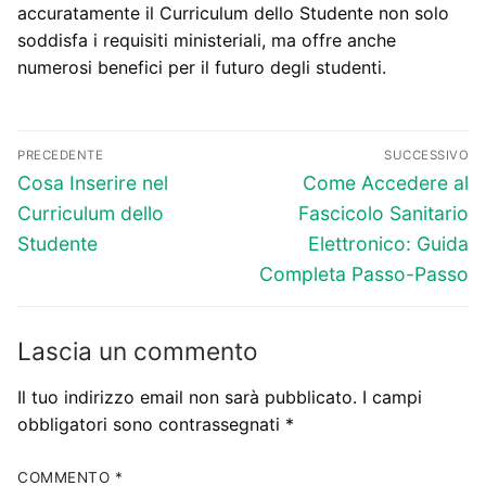
accuratamente il Curriculum dello Studente non solo
soddisfa i requisiti ministeriali, ma offre anche
numerosi benefici per il futuro degli studenti.
Navigazione
PRECEDENTE
SUCCESSIVO
articoli
Articolo
Articolo
Cosa Inserire nel
Come Accedere al
precedente:
successivo:
Curriculum dello
Fascicolo Sanitario
Studente
Elettronico: Guida
Completa Passo-Passo
Lascia un commento
Il tuo indirizzo email non sarà pubblicato.
I campi
obbligatori sono contrassegnati
*
COMMENTO
*