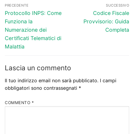
Navigazione
PRECEDENTE
SUCCESSIVO
articoli
Articolo
Articolo
Protocollo INPS: Come
Codice Fiscale
precedente:
successivo:
Funziona la
Provvisorio: Guida
Numerazione dei
Completa
Certificati Telematici di
Malattia
Lascia un commento
Il tuo indirizzo email non sarà pubblicato.
I campi
obbligatori sono contrassegnati
*
COMMENTO
*