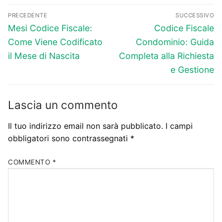
Navigazione
PRECEDENTE
SUCCESSIVO
articoli
Articolo
Articolo
Mesi Codice Fiscale:
Codice Fiscale
precedente:
successivo:
Come Viene Codificato
Condominio: Guida
il Mese di Nascita
Completa alla Richiesta
e Gestione
Lascia un commento
Il tuo indirizzo email non sarà pubblicato.
I campi
obbligatori sono contrassegnati
*
COMMENTO
*