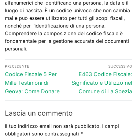
alfanumerici che identificano una persona, la data e il
luogo di nascita. È un codice univoco che non cambia
mai e può essere utilizzato per tutti gli scopi fiscali,
nonché per l’identificazione di una persona.
Comprendere la composizione del codice fiscale è
fondamentale per la gestione accurata dei documenti
personali.
Navigazione
PRECEDENTE
SUCCESSIVO
articoli
Articolo
Articolo
Codice Fiscale 5 Per
E463 Codice Fiscale:
precedente:
successivo:
Mille Testimoni di
Significato e Utilizzo nel
Geova: Come Donare
Comune di La Spezia
Lascia un commento
Il tuo indirizzo email non sarà pubblicato.
I campi
obbligatori sono contrassegnati
*