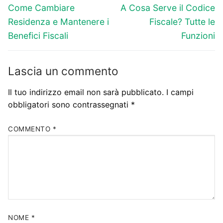
articoli
Articolo
Articolo
Come Cambiare
A Cosa Serve il Codice
precedente:
successivo:
Residenza e Mantenere i
Fiscale? Tutte le
Benefici Fiscali
Funzioni
Lascia un commento
Il tuo indirizzo email non sarà pubblicato.
I campi
obbligatori sono contrassegnati
*
COMMENTO
*
NOME
*