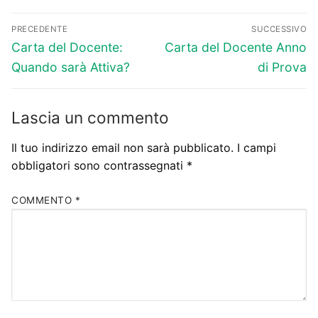
Navigazione
PRECEDENTE
SUCCESSIVO
articoli
Articolo
Articolo
Carta del Docente:
Carta del Docente Anno
precedente:
successivo:
Quando sarà Attiva?
di Prova
Lascia un commento
Il tuo indirizzo email non sarà pubblicato.
I campi
obbligatori sono contrassegnati
*
COMMENTO
*