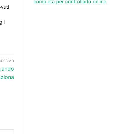
completa per controllarlo online
ovuti
gli
CESSIVO
Quando
nziona