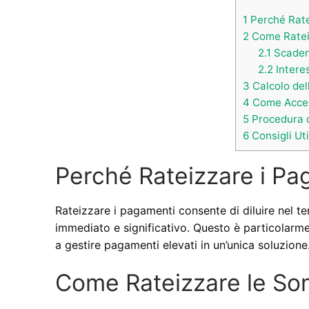
1
Perché Rate
2
Come Ratei
2.1
Scaden
2.2
Interes
3
Calcolo dell
4
Come Accede
5
Procedura 
6
Consigli Uti
Perché Rateizzare i Pa
Rateizzare i pagamenti consente di diluire nel t
immediato e significativo. Questo è particolarmen
a gestire pagamenti elevati in un’unica soluzione
Come Rateizzare le So